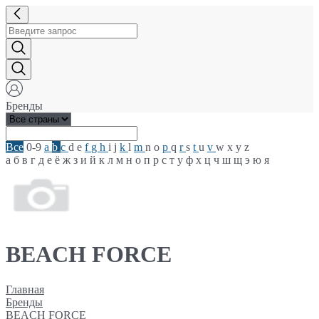
Бренды
Все
0-9
a
b
c
d
e
f
g
h
i
j
k
l
m
n
o
p
q
r
s
t
u
v
w
x
y
z
а
б
в
г
д
е
ё
ж
з
и
й
к
л
м
н
о
п
р
с
т
у
ф
х
ц
ч
ш
щ
э
ю
я
BEACH FORCE
Главная
Бренды
BEACH FORCE