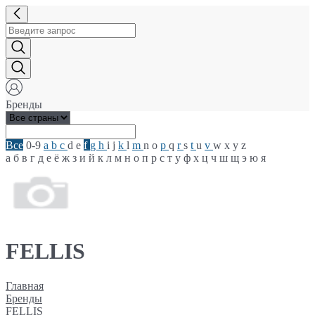
Бренды
Все
0-9
a
b
c
d
e
f
g
h
i
j
k
l
m
n
o
p
q
r
s
t
u
v
w
x
y
z
а
б
в
г
д
е
ё
ж
з
и
й
к
л
м
н
о
п
р
с
т
у
ф
х
ц
ч
ш
щ
э
ю
я
FELLIS
Главная
Бренды
FELLIS