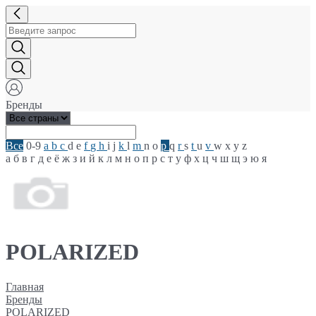
Бренды
Все
0-9
a
b
c
d
e
f
g
h
i
j
k
l
m
n
o
p
q
r
s
t
u
v
w
x
y
z
а
б
в
г
д
е
ё
ж
з
и
й
к
л
м
н
о
п
р
с
т
у
ф
х
ц
ч
ш
щ
э
ю
я
POLARIZED
Главная
Бренды
POLARIZED